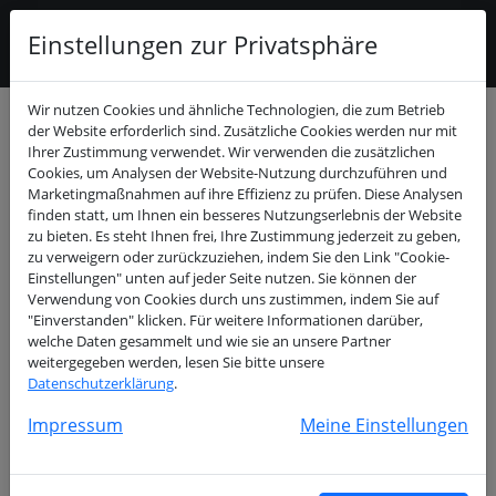
Einstellungen zur Privatsphäre
Wir nutzen Cookies und ähnliche Technologien, die zum Betrieb
Buchungskalender
der Website erforderlich sind. Zusätzliche Cookies werden nur mit
Ihrer Zustimmung verwendet. Wir verwenden die zusätzlichen
Cookies, um Analysen der Website-Nutzung durchzuführen und
Juli 2026
>
Marketingmaßnahmen auf ihre Effizienz zu prüfen. Diese Analysen
finden statt, um Ihnen ein besseres Nutzungserlebnis der Website
zu bieten. Es steht Ihnen frei, Ihre Zustimmung jederzeit zu geben,
Mo
Di
Mi
Do
Fr
Sa
So
zu verweigern oder zurückzuziehen, indem Sie den Link "Cookie-
01
02
03
04
05
Einstellungen" unten auf jeder Seite nutzen. Sie können der
Verwendung von Cookies durch uns zustimmen, indem Sie auf
06
07
08
09
10
11
12
"Einverstanden" klicken. Für weitere Informationen darüber,
13
14
15
16
17
18
19
welche Daten gesammelt und wie sie an unsere Partner
20
21
22
23
24
25
26
weitergegeben werden, lesen Sie bitte unsere
Datenschutzerklärung
.
27
28
29
30
31
Impressum
Meine Einstellungen
Freie Termine am Sonntag, 19. Juli
2026