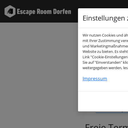
Einstellungen 
Wir nutzen Cookies und ähn
mit Ihrer Zustimmung ver
und Marketingmaßnahmen au
Website zu bieten. Es steh
Link "Cookie-Einstellunge
Sie auf "Einverstanden" kl
Mo
weitergegeben werden, les
Impressum
02
09
16
23
30
Freie Ter