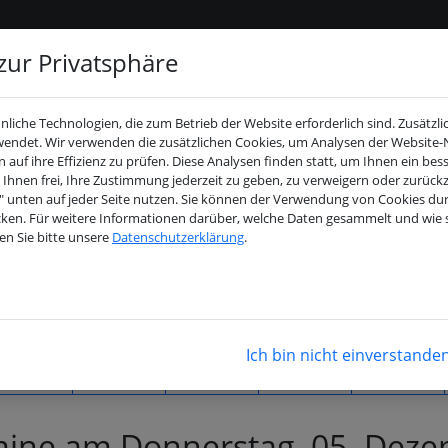
Unsere R
zur Privatsphäre
Buchungskalender
liche Technologien, die zum Betrieb der Website erforderlich sind. Zusätzl
wendet. Wir verwenden die zusätzlichen Cookies, um Analysen der Website
f ihre Effizienz zu prüfen. Diese Analysen finden statt, um Ihnen ein bes
Dezember 2024
t Ihnen frei, Ihre Zustimmung jederzeit zu geben, zu verweigern oder zurück
n" unten auf jeder Seite nutzen. Sie können der Verwendung von Cookies d
icken. Für weitere Informationen darüber, welche Daten gesammelt und wie 
Di
Mi
Do
Fr
Sa
en Sie bitte unsere
Datenschutzerklärung
.
03
04
05
06
07
10
11
12
13
14
17
18
19
20
21
Ich bin nicht einverstande
24
25
26
27
28
31
mine am Donnerstag, 05. Dez