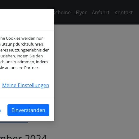
äume
Buchung
Gutscheine
Flyer
Anfahrt
Kontakt
iche Cookies werden nur
-Nutzung durchzuführen
seres Nutzungserlebnis der
>
zuziehen, indem Sie den
urch uns zustimmen, indem
sie an unsere Partner
So
01
Meine Einstellungen
08
15
22
n
Einverstanden
29
ember 2024