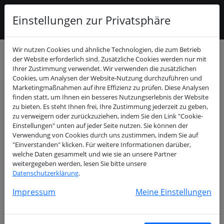
Einstellungen zur Privatsphäre
Wir nutzen Cookies und ähnliche Technologien, die zum Betrieb
Buchungskalender
der Website erforderlich sind. Zusätzliche Cookies werden nur mit
Ihrer Zustimmung verwendet. Wir verwenden die zusätzlichen
Cookies, um Analysen der Website-Nutzung durchzuführen und
November
>
Marketingmaßnahmen auf ihre Effizienz zu prüfen. Diese Analysen
2024
finden statt, um Ihnen ein besseres Nutzungserlebnis der Website
zu bieten. Es steht Ihnen frei, Ihre Zustimmung jederzeit zu geben,
Mo
Di
Mi
Do
Fr
Sa
So
zu verweigern oder zurückzuziehen, indem Sie den Link "Cookie-
Einstellungen" unten auf jeder Seite nutzen. Sie können der
01
02
03
Verwendung von Cookies durch uns zustimmen, indem Sie auf
04
05
06
07
08
09
10
"Einverstanden" klicken. Für weitere Informationen darüber,
welche Daten gesammelt und wie sie an unsere Partner
11
12
13
14
15
16
17
weitergegeben werden, lesen Sie bitte unsere
18
19
20
21
22
23
24
Datenschutzerklärung
.
25
26
27
28
29
30
Impressum
Meine Einstellungen
Freie Termine am Dienstag, 05.