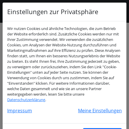
Einstellungen zur Privatsphäre
Wir nutzen Cookies und ähnliche Technologien, die zum Betrieb
Buchungskalender
der Website erforderlich sind. Zusätzliche Cookies werden nur mit
Ihrer Zustimmung verwendet. Wir verwenden die zusätzlichen
Cookies, um Analysen der Website-Nutzung durchzuführen und
Januar 2026
>
Marketingmaßnahmen auf ihre Effizienz zu prüfen. Diese Analysen
finden statt, um Ihnen ein besseres Nutzungserlebnis der Website
zu bieten. Es steht Ihnen frei, Ihre Zustimmung jederzeit zu geben,
Mo
Di
Mi
Do
Fr
Sa
So
zu verweigern oder zurückzuziehen, indem Sie den Link "Cookie-
01
02
03
04
Einstellungen" unten auf jeder Seite nutzen. Sie können der
Verwendung von Cookies durch uns zustimmen, indem Sie auf
05
06
07
08
09
10
11
"Einverstanden" klicken. Für weitere Informationen darüber,
12
13
14
15
16
17
18
welche Daten gesammelt und wie sie an unsere Partner
19
20
21
22
23
24
25
weitergegeben werden, lesen Sie bitte unsere
Datenschutzerklärung
.
26
27
28
29
30
31
Impressum
Meine Einstellungen
Freie Termine am Dienstag, 06.
Januar 2026